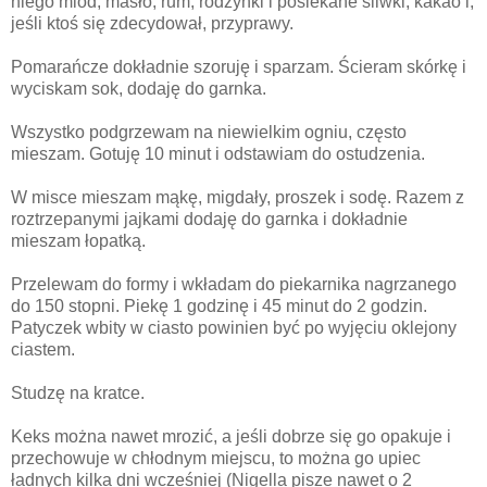
niego miód, masło, rum, rodzynki i posiekane śliwki, kakao i,
jeśli ktoś się zdecydował, przyprawy.
Pomarańcze dokładnie szoruję i sparzam. Ścieram skórkę i
wyciskam sok, dodaję do garnka.
Wszystko podgrzewam na niewielkim ogniu, często
mieszam. Gotuję 10 minut i odstawiam do ostudzenia.
W misce mieszam mąkę, migdały, proszek i sodę. Razem z
roztrzepanymi jajkami dodaję do garnka i dokładnie
mieszam łopatką.
Przelewam do formy i wkładam do piekarnika nagrzanego
do 150 stopni. Piekę 1 godzinę i 45 minut do 2 godzin.
Patyczek wbity w ciasto powinien być po wyjęciu oklejony
ciastem.
Studzę na kratce.
Keks można nawet mrozić, a jeśli dobrze się go opakuje i
przechowuje w chłodnym miejscu, to można go upiec
ładnych kilka dni wcześniej (Nigella pisze nawet o 2