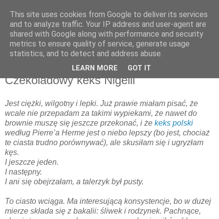
This site uses cookies from Google to deliver its services
and to analyze traffic. Your IP address and user-agent are
shared with Google along with performance and security
metrics to ensure quality of service, generate usage
▼
statistics, and to detect and address abuse.
LEARN MORE
GOT IT
niedziela, 5 grudnia 2010
Czekoladowy keks Nigelli
Jest ciężki, wilgotny i lepki. Już prawie miałam pisać, że
wcale nie przepadam za takimi wypiekami, że nawet do
brownie muszę się jeszcze przekonać, i że
keks polski
według Pierre’a Herme jest o niebo lepszy (bo jest, chociaż
te ciasta trudno porównywać), ale skusiłam się i ugryzłam
kęs.
I jeszcze jeden.
I następny.
I ani się obejrzałam, a talerzyk był pusty.
To ciasto wciąga. Ma interesującą konsystencje, bo w dużej
mierze składa się z bakalii: śliwek i rodzynek. Pachnące,