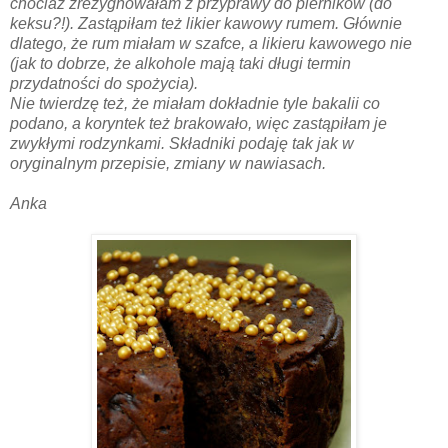
chociaż zrezygnowałam z przyprawy do pierników (do
keksu?!). Zastąpiłam też likier kawowy rumem. Głównie
dlatego, że rum miałam w szafce, a likieru kawowego nie
(jak to dobrze, że alkohole mają taki długi termin
przydatności do spożycia).
Nie twierdzę też, że miałam dokładnie tyle bakalii co
podano, a koryntek też brakowało, więc zastąpiłam je
zwykłymi rodzynkami. Składniki podaję tak jak w
oryginalnym przepisie, zmiany w nawiasach.
Anka