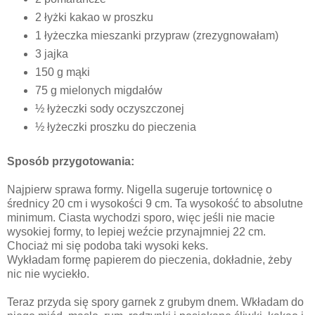
2 łyżki kakao w proszku
1 łyżeczka mieszanki przypraw (zrezygnowałam)
3 jajka
150 g mąki
75 g mielonych migdałów
½ łyżeczki sody oczyszczonej
½ łyżeczki proszku do pieczenia
Sposób przygotowania:
Najpierw sprawa formy. Nigella sugeruje tortownicę o
średnicy 20 cm i wysokości 9 cm. Ta wysokość to absolutne
minimum. Ciasta wychodzi sporo, więc jeśli nie macie
wysokiej formy, to lepiej weźcie przynajmniej 22 cm.
Chociaż mi się podoba taki wysoki keks.
Wykładam formę papierem do pieczenia, dokładnie, żeby
nic nie wyciekło.
Teraz przyda się spory garnek z grubym dnem. Wkładam do