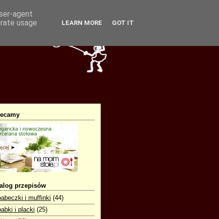
user-agent
erate usage
LEARN MORE
GOT IT
lecamy
alog przepisów
babeczki i muffinki
(44)
babki i placki
(25)