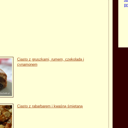
Ciasto z gruszkami, rumem, czekoladą i
cynamonem
Ciasto z rabarbarem i kwaśną śmietaną