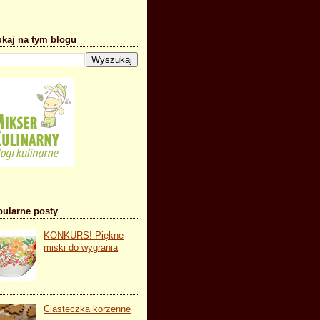
kaj na tym blogu
ularne posty
KONKURS! Piękne
miski do wygrania
Ciasteczka korzenne