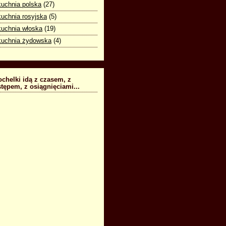
kuchnia polska
(27)
kuchnia rosyjska
(5)
kuchnia włoska
(19)
kuchnia żydowska
(4)
chelki idą z czasem, z
tępem, z osiągnięciami...