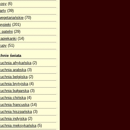
sosy
(6)
tarty
(39)
wegetariańskie
(70)
wypieki
(201)
z patelni
(29)
zapiekanki
(14)
zupy
(51)
hnie świata
kuchnia afrykańska
(2)
kuchnia arabska
(3)
kuchnia belgijska
(2)
kuchnia brytyjska
(4)
kuchnia bułgarska
(3)
kuchnia chińska
(4)
kuchnia francuska
(14)
kuchnia hiszpańska
(3)
kuchnia indyjska
(2)
kuchnia meksykańska
(5)