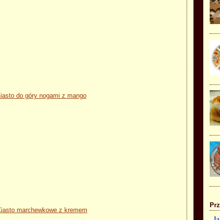
iasto do góry nogami z mango
Prz
iasto marchewkowe z kremem