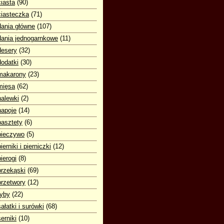
ciasta
(90)
ciasteczka
(71)
dania główne
(107)
dania jednogarnkowe
(11)
desery
(32)
dodatki
(30)
makarony
(23)
mięsa
(62)
nalewki
(2)
napoje
(14)
pasztety
(6)
pieczywo
(5)
pierniki i pierniczki
(12)
pierogi
(8)
przekąski
(69)
przetwory
(12)
ryby
(22)
sałatki i surówki
(68)
serniki
(10)