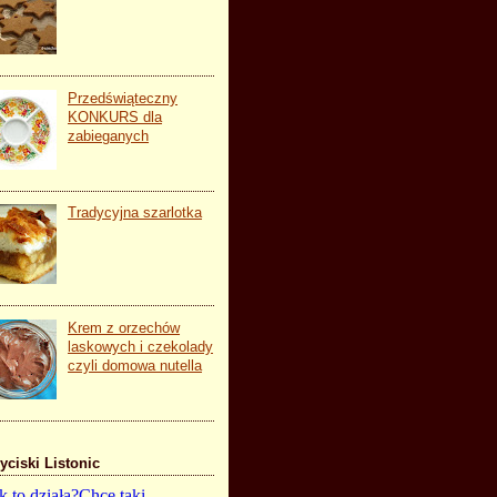
Przedświąteczny
KONKURS dla
zabieganych
Tradycyjna szarlotka
Krem z orzechów
laskowych i czekolady
czyli domowa nutella
yciski Listonic