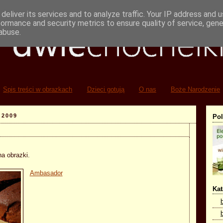
deliver its services and to analyze traffic. Your IP address and 
formance and security metrics to ensure quality of service, gen
abuse.
Spis treści w obrazkach
Dzieci gotują
O nas
Boże Narodzenie
 2009
Po
na obrazki.
Ambasador
Kat