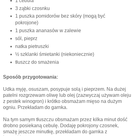
1 cebula
3 ząbki czosnku
1 puszka pomidorów bez skóry (mogą być
pokrojone)
1 puszka ananasów w zalewie
sól, pieprz
natka pietruszki
½ szklanki śmietanki (niekoniecznie)
tłuszcz do smażenia
Sposób przygotowania:
Udka myję, osuszam, posypuje solą i pieprzem. Na dużej
patelni rozgrzewam oliwę lub olej (zazwyczaj używam oleju
z pestek winogron) i krótko obsmażam mięso na dużym
ogniu. Przekładam do garnka.
Na tym samym tłuszczu obsmażam przez kilka minut dość
drobno posiekaną cebulę. Dodaję pokrojony czosnek,
smażę jeszcze minutkę, przekładam do garnka z