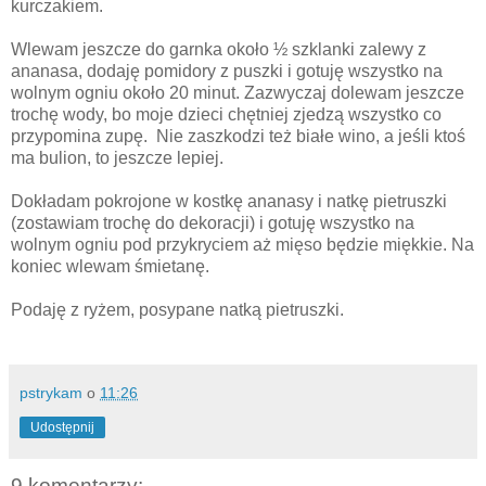
kurczakiem.
Wlewam jeszcze do garnka około ½ szklanki zalewy z
ananasa, dodaję pomidory z puszki i gotuję wszystko na
wolnym ogniu około 20 minut. Zazwyczaj dolewam jeszcze
trochę wody, bo moje dzieci chętniej zjedzą wszystko co
przypomina zupę. Nie zaszkodzi też białe wino, a jeśli ktoś
ma bulion, to jeszcze lepiej.
Dokładam pokrojone w kostkę ananasy i natkę pietruszki
(zostawiam trochę do dekoracji) i gotuję wszystko na
wolnym ogniu pod przykryciem aż mięso będzie miękkie. Na
koniec wlewam śmietanę.
Podaję z ryżem, posypane natką pietruszki.
pstrykam
o
11:26
Udostępnij
9 komentarzy: