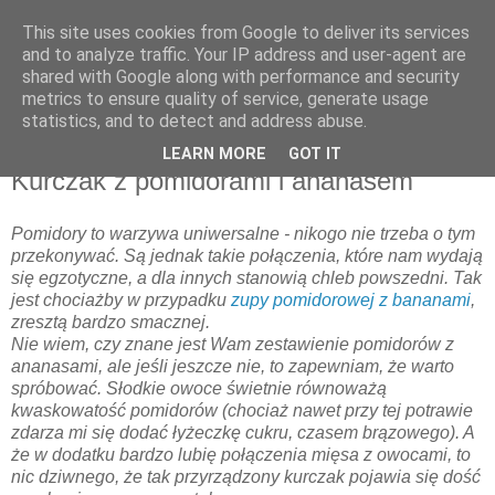
This site uses cookies from Google to deliver its services
and to analyze traffic. Your IP address and user-agent are
shared with Google along with performance and security
metrics to ensure quality of service, generate usage
▼
statistics, and to detect and address abuse.
LEARN MORE
GOT IT
czwartek, 25 listopada 2010
Kurczak z pomidorami i ananasem
Pomidory to warzywa uniwersalne - nikogo nie trzeba o tym
przekonywać. Są jednak takie połączenia, które nam wydają
się egzotyczne, a dla innych stanowią chleb powszedni. Tak
jest chociażby w przypadku
zupy pomidorowej z bananami
,
zresztą bardzo smacznej.
Nie wiem, czy znane jest Wam zestawienie pomidorów z
ananasami, ale jeśli jeszcze nie, to zapewniam, że warto
spróbować. Słodkie owoce świetnie równoważą
kwaskowatość pomidorów (chociaż nawet przy tej potrawie
zdarza mi się dodać łyżeczkę cukru, czasem brązowego). A
że w dodatku bardzo lubię połączenia mięsa z owocami, to
nic dziwnego, że tak przyrządzony kurczak pojawia się dość