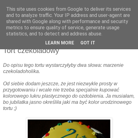
This site uses cookies from Google to deliver its services
and to analyze traffic. Your IP address and user-agent are
shared with Google along with performance and security
metrics to ensure quality of service, generate usage
▼
statistics, and to detect and address abuse.
LEARN MORE
GOT IT
środa, 28 kwietnia 2010
Tort czekoladowy
Do opisu tego tortu wystarczyłyby dwa słowa: marzenie
czekoladoholika.
Od siebie dodam jeszcze, że jest niezwykle prosty w
przygotowaniu i wcale nie trzeba specjalnie kupować
kolorowego lukru plastycznego do ozdobienia. Ja musiałam,
bo jubilatka jasno określiła jaki ma być kolor urodzinowego
tortu ;)