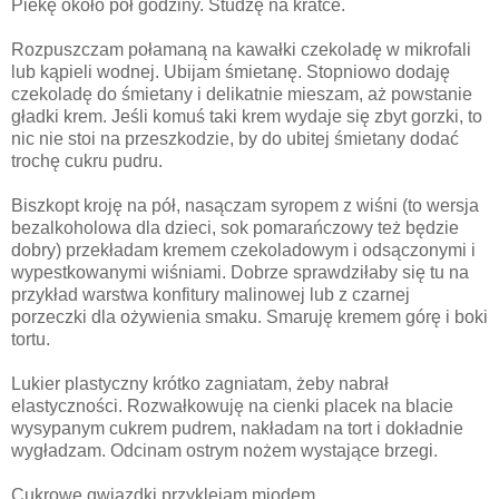
Piekę około pół godziny. Studzę na kratce.
Rozpuszczam połamaną na kawałki czekoladę w mikrofali
lub kąpieli wodnej. Ubijam śmietanę. Stopniowo dodaję
czekoladę do śmietany i delikatnie mieszam, aż powstanie
gładki krem. Jeśli komuś taki krem wydaje się zbyt gorzki, to
nic nie stoi na przeszkodzie, by do ubitej śmietany dodać
trochę cukru pudru.
Biszkopt kroję na pół, nasączam syropem z wiśni (to wersja
bezalkoholowa dla dzieci, sok pomarańczowy też będzie
dobry) przekładam kremem czekoladowym i odsączonymi i
wypestkowanymi wiśniami. Dobrze sprawdziłaby się tu na
przykład warstwa konfitury malinowej lub z czarnej
porzeczki dla ożywienia smaku. Smaruję kremem górę i boki
tortu.
Lukier plastyczny krótko zagniatam, żeby nabrał
elastyczności. Rozwałkowuję na cienki placek na blacie
wysypanym cukrem pudrem, nakładam na tort i dokładnie
wygładzam. Odcinam ostrym nożem wystające brzegi.
Cukrowe gwiazdki przyklejam miodem.