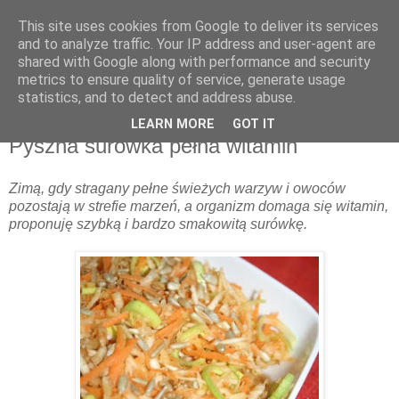
This site uses cookies from Google to deliver its services
and to analyze traffic. Your IP address and user-agent are
shared with Google along with performance and security
metrics to ensure quality of service, generate usage
▼
statistics, and to detect and address abuse.
LEARN MORE
GOT IT
czwartek, 12 listopada 2009
Pyszna surówka pełna witamin
Zimą, gdy stragany pełne świeżych warzyw i owoców
pozostają w strefie marzeń, a organizm domaga się witamin,
proponuję szybką i bardzo smakowitą surówkę.