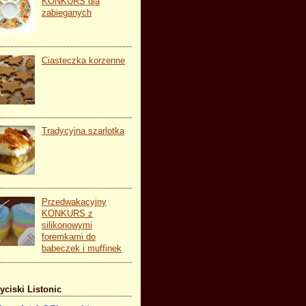
KONKURS dla
zabieganych
Ciasteczka korzenne
Tradycyjna szarlotka
Przedwakacyjny
KONKURS z
silikonowymi
foremkami do
babeczek i muffinek
yciski Listonic