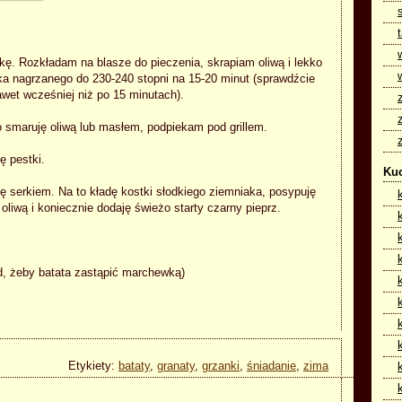
tkę. Rozkładam na blasze do pieczenia, skrapiam oliwą i lekko
ka nagrzanego do 230-240 stopni na 15-20 minut (sprawdźcie
awet wcześniej niż po 15 minutach).
o smaruję oliwą lub masłem, podpiekam pod grillem.
ę pestki.
Kuc
 serkiem. Na to kładę kostki słodkiego ziemniaka, posypuję
oliwą i koniecznie dodaję świeżo starty czarny pieprz.
d, żeby batata zastąpić marchewką)
Etykiety:
bataty
,
granaty
,
grzanki
,
śniadanie
,
zima