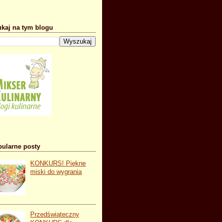
kaj na tym blogu
ularne posty
KONKURS! Piękne
miski do wygrania
Przedświąteczny