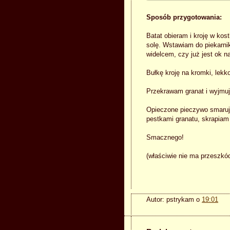
Sposób przygotowania:
Batat obieram i kroję w kos
solę. Wstawiam do piekarni
widelcem, czy już jest ok n
Bułkę kroję na kromki, lekk
Przekrawam granat i wyjmuj
Opieczone pieczywo smaruję
pestkami granatu, skrapiam 
Smacznego!
(właściwie nie ma przeszkó
Autor:
pstrykam
o
19:01