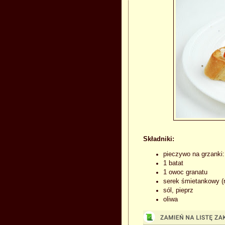
Składniki:
pieczywo na grzanki:
1 batat
1 owoc granatu
serek śmietankowy (
sól, pieprz
oliwa