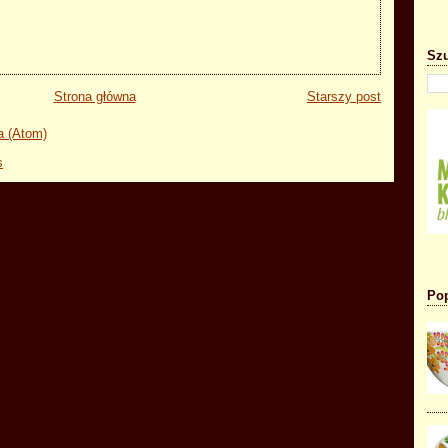
Szu
Strona główna
Starszy post
a (Atom)
Pop