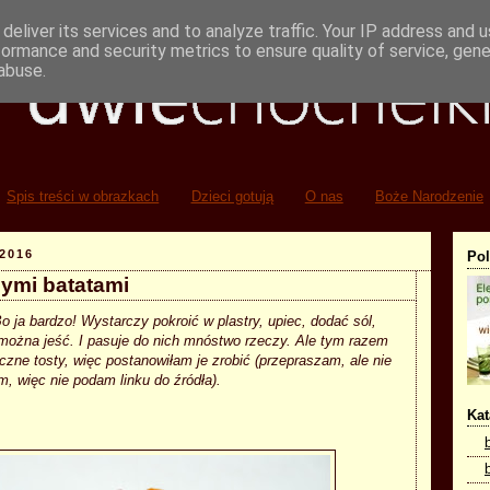
deliver its services and to analyze traffic. Your IP address and 
formance and security metrics to ensure quality of service, gen
abuse.
Spis treści w obrazkach
Dzieci gotują
O nas
Boże Narodzenie
2016
Po
nymi batatami
Bo ja bardzo! Wystarczy pokroić w plastry, upiec, dodać sól,
uż można jeść. I pasuje do nich mnóstwo rzeczy. Ale tym razem
iczne tosty, więc postanowiłam je zrobić (przepraszam, ale nie
m, więc nie podam linku do źródła).
Kat