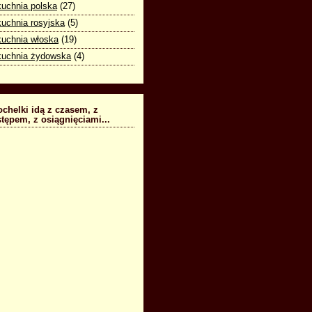
kuchnia polska
(27)
kuchnia rosyjska
(5)
kuchnia włoska
(19)
kuchnia żydowska
(4)
chelki idą z czasem, z
tępem, z osiągnięciami...