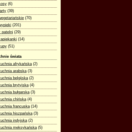
sosy
(6)
tarty
(39)
wegetariańskie
(70)
wypieki
(201)
z patelni
(29)
zapiekanki
(14)
zupy
(51)
hnie świata
kuchnia afrykańska
(2)
kuchnia arabska
(3)
kuchnia belgijska
(2)
kuchnia brytyjska
(4)
kuchnia bułgarska
(3)
kuchnia chińska
(4)
kuchnia francuska
(14)
kuchnia hiszpańska
(3)
kuchnia indyjska
(2)
kuchnia meksykańska
(5)