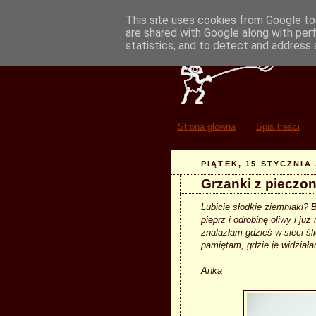
This site uses cookies from Google to 
are shared with Google along with per
statistics, and to detect and address 
Strona główna
Spis treści
PIĄTEK, 15 STYCZNIA 
Grzanki z pieczo
Lubicie słodkie ziemniaki? 
pieprz i odrobinę oliwy i j
znalazłam gdzieś w sieci śl
pamiętam, gdzie je widziała
Anka