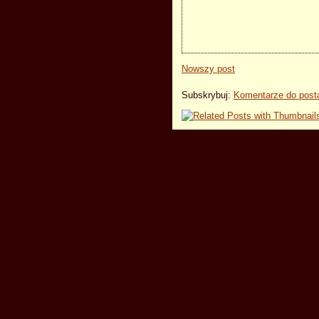
Nowszy post
Subskrybuj:
Komentarze do post