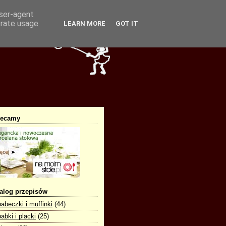
user-agent
erate usage
LEARN MORE
GOT IT
lecamy
alog przepisów
babeczki i muffinki
(44)
babki i placki
(25)