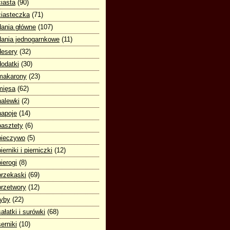
ciasta
(90)
ciasteczka
(71)
dania główne
(107)
dania jednogarnkowe
(11)
desery
(32)
dodatki
(30)
makarony
(23)
mięsa
(62)
nalewki
(2)
napoje
(14)
pasztety
(6)
pieczywo
(5)
pierniki i pierniczki
(12)
pierogi
(8)
przekąski
(69)
przetwory
(12)
ryby
(22)
sałatki i surówki
(68)
serniki
(10)