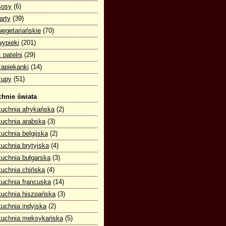
sosy
(6)
tarty
(39)
wegetariańskie
(70)
wypieki
(201)
z patelni
(29)
zapiekanki
(14)
zupy
(51)
hnie świata
kuchnia afrykańska
(2)
kuchnia arabska
(3)
kuchnia belgijska
(2)
kuchnia brytyjska
(4)
kuchnia bułgarska
(3)
kuchnia chińska
(4)
kuchnia francuska
(14)
kuchnia hiszpańska
(3)
kuchnia indyjska
(2)
kuchnia meksykańska
(5)