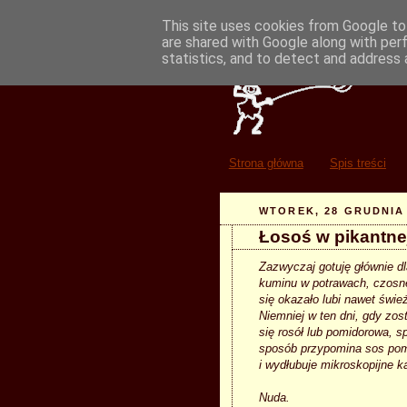
This site uses cookies from Google to 
are shared with Google along with per
statistics, and to detect and address 
Strona główna
Spis treści
WTOREK, 28 GRUDNIA
Łosoś w pikantnej
Zazwyczaj gotuję głównie d
kuminu w potrawach, czosne
się okazało lubi nawet świe
Niemniej w ten dni, gdy zo
się rosół lub pomidorowa, 
sposób przypomina sos pom
i wydłubuje mikroskopijne ka
Nuda.