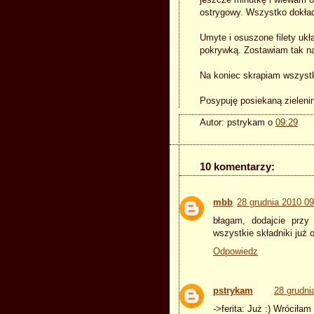
jeszcze minutkę i wlewam o
ostrygowy. Wszystko dokład
Umyte i osuszone filety ukł
pokrywką. Zostawiam tak na
Na koniec skrapiam wszystk
Posypuję posiekaną zieleni
Autor:
pstrykam
o
09:29
10 komentarzy:
mbb
28 grudnia 2010 09
błagam, dodajcie prz
wszystkie składniki już o
Odpowiedz
pstrykam
28 grudni
->ferita: Już :) Wróciła