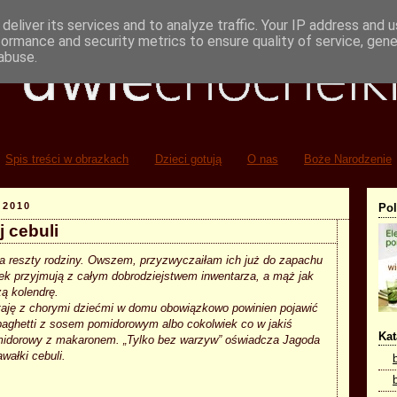
deliver its services and to analyze traffic. Your IP address and 
formance and security metrics to ensure quality of service, gen
abuse.
Spis treści w obrazkach
Dzieci gotują
O nas
Boże Narodzenie
 2010
Po
 cebuli
la reszty rodziny. Owszem, przyzwyczaiłam ich już do zapachu
k przyjmują z całym dobrodziejstwem inwentarza, a mąż jak
żą kolendrę.
staję z chorymi dziećmi w domu obowiązkowo powinien pojawić
spaghetti z sosem pomidorowym albo cokolwiek co w jakiś
Kat
idorowy z makaronem. „Tylko bez warzyw” oświadcza Jagoda
wałki cebuli.