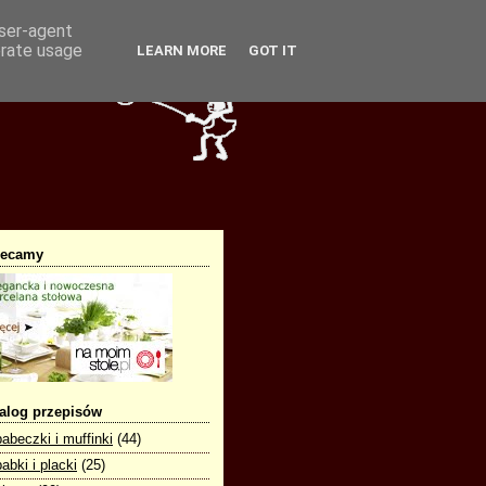
user-agent
erate usage
LEARN MORE
GOT IT
lecamy
alog przepisów
babeczki i muffinki
(44)
babki i placki
(25)