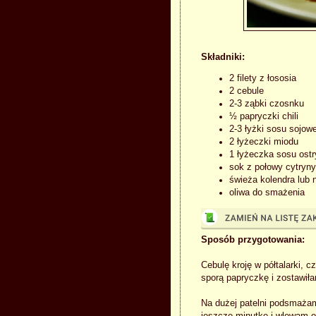
Składniki:
2 filety z łososia
2 cebule
2-3 ząbki czosnku
½ papryczki chili
2-3 łyżki sosu sojow
2 łyżeczki miodu
1 łyżeczka sosu ostr
sok z połowy cytryny
świeża kolendra lub 
oliwa do smażenia
Sposób przygotowania:
Cebulę kroję w półtalarki, c
sporą papryczkę i zostawiła
Na dużej patelni podsmażam