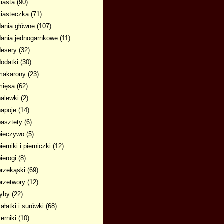
ciasta
(90)
ciasteczka
(71)
dania główne
(107)
dania jednogarnkowe
(11)
desery
(32)
dodatki
(30)
makarony
(23)
mięsa
(62)
nalewki
(2)
napoje
(14)
pasztety
(6)
pieczywo
(5)
pierniki i pierniczki
(12)
pierogi
(8)
przekąski
(69)
przetwory
(12)
ryby
(22)
sałatki i surówki
(68)
serniki
(10)