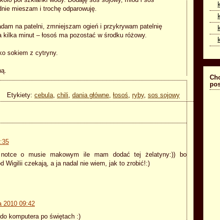
koło pół szklanki wody. Dodaję sos sojowy, miód i sos
nie mieszam i trochę odparowuję.
adam na patelni, zmniejszam ogień i przykrywam patelnię
 kilka minut – łosoś ma pozostać w środku różowy.
o sokiem z cytryny.
ną.
Cho
pos
Etykiety:
cebula
,
chili
,
dania główne
,
łosoś
,
ryby
,
sos sojowy
:35
y notce o musie makowym ile mam dodać tej żelatyny:)) bo
d Wigilii czekają, a ja nadal nie wiem, jak to zrobić!:)
a 2010 09:42
m do komputera po świętach :)