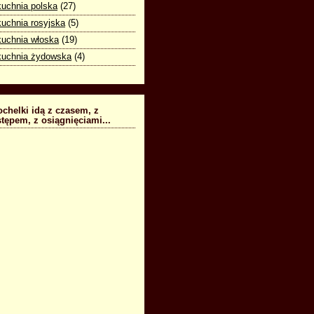
kuchnia polska
(27)
kuchnia rosyjska
(5)
kuchnia włoska
(19)
kuchnia żydowska
(4)
chelki idą z czasem, z
tępem, z osiągnięciami...