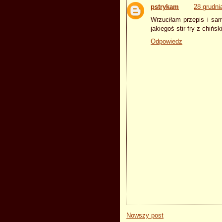
pstrykam
28 grudni
Wrzuciłam przepis i sa
jakiegoś stir-fry z chiń
Odpowiedz
Nowszy post