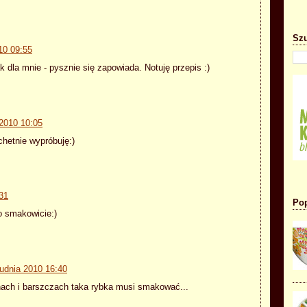
Szu
10 09:55
ak dla mnie - pysznie się zapowiada. Notuję przepis :)
 2010 10:05
chetnie wypróbuję:)
31
Pop
o smakowicie:)
rudnia 2010 16:40
ach i barszczach taka rybka musi smakować...