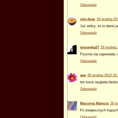
Odpowiedz
rain.drop
28 grudnia 20
Już widzę, że to danie j
Odpowiedz
wiosenka27
28 grudnia
Pysznie się zapowiada, 
Odpowiedz
aga
28 grudnia 2010 16:
ten losos wyglada bardz
Odpowiedz
Marzynia Mamcia
28 g
Po świątecznych kapuch
Odpowiedz