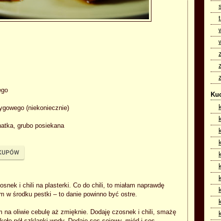
ego
Kuc
ygowego (niekoniecznie)
natka, grubo posiekana
zosnek i chili na plasterki. Co do chili, to miałam naprawdę
m w środku pestki – to danie powinno być ostre.
 na oliwie cebulę aż zmięknie. Dodaję czosnek i chili, smażę