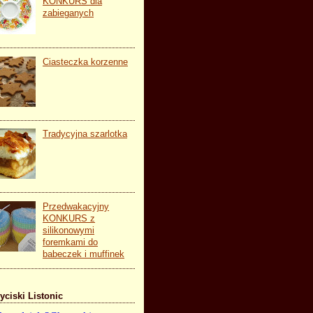
KONKURS dla
zabieganych
Ciasteczka korzenne
Tradycyjna szarlotka
Przedwakacyjny
KONKURS z
silikonowymi
foremkami do
babeczek i muffinek
yciski Listonic