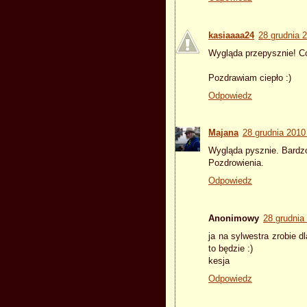
kasiaaaa24
28 grudnia 
Wygląda przepysznie! Co 
Pozdrawiam ciepło :)
Odpowiedz
Majana
28 grudnia 2010
Wygląda pysznie. Bardzo 
Pozdrowienia.
Odpowiedz
Anonimowy
28 grudnia
ja na sylwestra zrobie d
to będzie :)
kesja
Odpowiedz