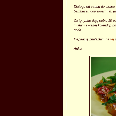
Dlatego od czasu do czasu r
bambusa i doprawiam tak jak
Za tę rybkę daję sobie 10 p
miałam świeżej kolendry, bo 
nada.
Inspirację znalazłam na
tej
Anka