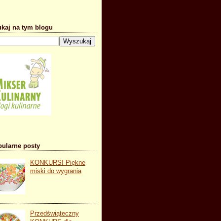
kaj na tym blogu
ularne posty
KONKURS! Piękne
miski do wygrania
Przedświąteczny