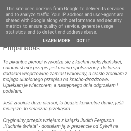
This site uses cookies from Google to deliver its services
and to analyze traffic. Your IP address and user-agent are
shared with Google along with performance and security
metrics to ensure quality of service, generate usage
▼
statistics, and to detect and address abuse.
LEARN MORE
GOT IT
środa, 5 października 2011
Empanadas
Te pikantne pierogi wywodzą się z kuchni meksykańskiej,
natomiast mój przepis jest mocno spolszczony: do farszu
dodałam wieprzowinę zamiast wołowiny, a ciasto zrobiłam z
mojego ulubionego przepisu na krucho-drożdżowe.
Upiekłam je wieczorem, a następnego dnia odgrzałam i
podałam.
Jeśli zrobicie duże pierogi, to będzie konkretne danie, jeśli
mniejsze, to smaczna przekąska.
Oryginalny przepis wzięłam z książki Judith Ferguson
„Kuchnie świata” - dostałam ją w prezencie od Sylwii na