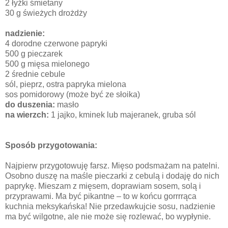
2 łyżki śmietany
30 g świeżych drożdży
nadzienie:
4 dorodne czerwone papryki
500 g pieczarek
500 g mięsa mielonego
2 średnie cebule
sól, pieprz, ostra papryka mielona
sos pomidorowy (może być ze słoika)
do duszenia:
masło
na wierzch:
1 jajko, kminek lub majeranek, gruba sól
Sposób przygotowania:
Najpierw przygotowuję farsz. Mięso podsmażam na patelni.
Osobno duszę na maśle pieczarki z cebulą i dodaję do nich
paprykę. Mieszam z mięsem, doprawiam sosem, solą i
przyprawami. Ma być pikantne – to w końcu gorrrrąca
kuchnia meksykańska! Nie przedawkujcie sosu, nadzienie
ma być wilgotne, ale nie może się rozlewać, bo wypłynie.