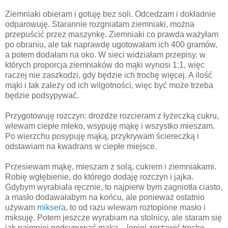
Ziemniaki obieram i gotuję bez soli. Odcedzam i dokładnie
odparowuję. Starannie rozgniatam ziemniaki, można
przepuścić przez maszynkę. Ziemniaki co prawda ważyłam
po obraniu, ale tak naprawdę ugotowałam ich 400 gramów,
a potem dodałam na oko. W sieci widziałam przepisy, w
których proporcja ziemniaków do mąki wynosi 1:1, więc
raczej nie zaszkodzi, gdy będzie ich trochę więcej. A ilość
mąki i tak zależy od ich wilgotności, więc być może trzeba
będzie podsypywać.
Przygotowuję rozczyn: drożdże rozcieram z łyżeczką cukru,
wlewam ciepłe mleko, wsypuję mąkę i wszystko mieszam.
Po wierzchu posypuję mąką, przykrywam ściereczką i
odstawiam na kwadrans w ciepłe miejsce.
Przesiewam mąkę, mieszam z solą, cukrem i ziemniakami.
Robię wgłębienie, do którego dodaję rozczyn i jajka.
Gdybym wyrabiała ręcznie, to najpierw bym zagniotła ciasto,
a masło dodawałabym na końcu, ale ponieważ ostatnio
używam
miksera
, to od razu wlewam roztopione masło i
miksuję. Potem jeszcze wyrabiam na stolnicy, ale staram się
jak najmniej podsypywać mąką – lepiej zostawić trochę