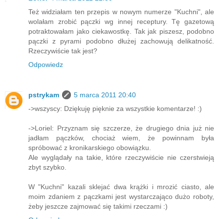
Też widziałam ten przepis w nowym numerze "Kuchni", ale
wolałam zrobić pączki wg innej receptury. Tę gazetową
potraktowałam jako ciekawostkę. Tak jak piszesz, podobno
pączki z pyrami podobno dłużej zachowują delikatność.
Rzeczywiście tak jest?
Odpowiedz
pstrykam
5 marca 2011 20:40
->wszyscy: Dziękuję pięknie za wszystkie komentarze! :)
->Loriel: Przyznam się szczerze, że drugiego dnia już nie
jadłam pączków, chociaż wiem, że powinnam była
spróbować z kronikarskiego obowiązku.
Ale wyglądały na takie, które rzeczywiście nie czerstwieją
zbyt szybko.
W "Kuchni" kazali sklejać dwa krążki i mrozić ciasto, ale
moim zdaniem z pączkami jest wystarczająco dużo roboty,
żeby jeszcze zajmować się takimi rzeczami :)