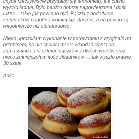
chyba rzeczywiście przydałby się termometr), ale ciasto
wyszło ładnie. Było bardzo dobrze napowietrzone i dość
luźne – takie jak powinno być. Pączki z dodatkiem
ziemniaków podobno wolniej się starzeją, a na pewno są
wilgotniejsze niż standardowe.
Nieco uprościłam wykonanie w porównaniu z oryginalnym
przepisem, bo nie chciało mi się wkładać ciasta do
zamrażalnika ani sklejać pączków z dwóch warstw oraz
nieco zmniejszyłam ilość składników – i tak wyszło prawie
30 sztuk.
Anka