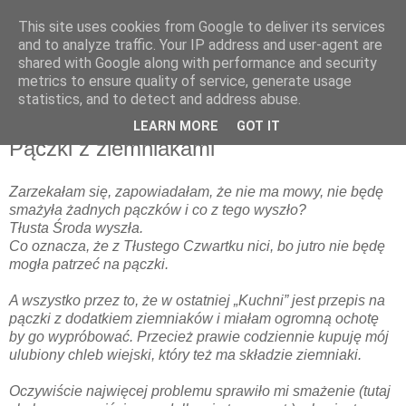
This site uses cookies from Google to deliver its services
and to analyze traffic. Your IP address and user-agent are
shared with Google along with performance and security
metrics to ensure quality of service, generate usage
▼
statistics, and to detect and address abuse.
LEARN MORE
GOT IT
środa, 2 marca 2011
Pączki z ziemniakami
Zarzekałam się, zapowiadałam, że nie ma mowy, nie będę
smażyła żadnych pączków i co z tego wyszło?
Tłusta Środa wyszła.
Co oznacza, że z Tłustego Czwartku nici, bo jutro nie będę
mogła patrzeć na pączki.
A wszystko przez to, że w ostatniej „Kuchni” jest przepis na
pączki z dodatkiem ziemniaków i miałam ogromną ochotę
by go wypróbować. Przecież prawie codziennie kupuję mój
ulubiony chleb wiejski, który też ma składzie ziemniaki.
Oczywiście najwięcej problemu sprawiło mi smażenie (tutaj