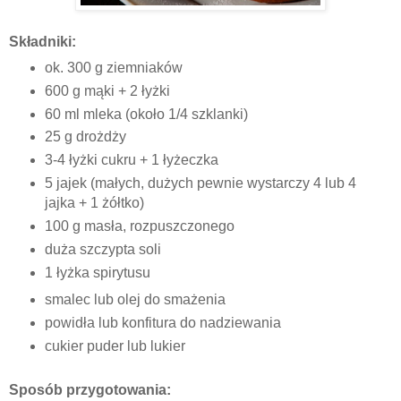
Składniki:
ok. 300 g ziemniaków
600 g mąki + 2 łyżki
60 ml mleka (około 1/4 szklanki)
25 g drożdży
3-4 łyżki cukru + 1 łyżeczka
5 jajek (małych, dużych pewnie wystarczy 4 lub 4
jajka + 1 żółtko)
100 g masła, rozpuszczonego
duża szczypta soli
1 łyżka spirytusu
smalec lub olej do smażenia
powidła lub konfitura do nadziewania
cukier puder lub lukier
Sposób przygotowania: