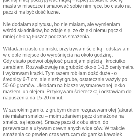
masła w miseczce i smarować sobie nim ręce, bo ciasto na
pączki ma być dość luźne.
Nie dodałam spirytusu, bo nie miałam, ale wymieniam
wśród składników, bo zdaje się, że dzięki niemu pączki
mniej chłoną tłuszcz podczas smażenia.
Wkładam ciasto do miski, przykrywam ścierką i odstawiam
w ciepłe miejsce do wyrośnięcia na około godzinę.
Gdy ciasto podwoi objętość przebijam pięścią i króciutko
zarabiam. Rozwałkowuję na grubość około 1-1,5 centymetra
i wykrawam krążki. Tym razem robiłam dość duże - o
średnicy 6-7 cm, ale niezbyt grube, ostatecznie ważyły po
50-60 gramów. Układam na blasze wysmarowanej lekko
masłem lub olejem. Przykrywam ściereczką i odstawiam do
napuszenia na 15-20 minut.
W szerokim garnku z grubym dnem rozgrzewam olej (akurat
nie miałam smalcu – moim zdaniem pączki smażone na
smalcu są lepsze). Smażę pączki z obu stron, do
przewracania używam drewnianych widelców. W trakcie
smażenia co pewien czas wrzucam do garnka kawałek