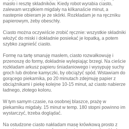
masło i resztę składników. Kiedy robot wyrabia ciasto,
zalewam wrzątkiem migdały na kilkanaście minut, a
nastepnie obieram je ze skórki. Rozkładam je na ręczniku
papierowym, żeby obeschły.
Ciasto można oczywiście zrobić ręcznie: wszystkie składniki
włożyć do miski i dokładnie posiekać je łopatką, a potem
szybko zagnieść ciasto.
Formę na tartę smaruję masłem, ciasto rozwałkowuję i
przenoszę do formy, dokładnie wylepiając brzegi. Na cieście
rozkładam arkusz papieru śniadaniowego i wysypuję suchy
groch lub drobne kamyczki, by obciążyć spód. Wstawiam do
gorącego piekarnika, po 20 minutach zdejmuję papier z
obciążnikami i piekę kolejne 10-15 minut, aż ciasto nabierze
ładnego, złotego koloru.
W tym samym czasie, na osobnej blaszce, prażę w
piekarniku migdały. 15 minut w temp. 180 stopni powinno im
wystarczyć, trzeba doglądać.
Na ostudzone ciasto nakładam masę krówkową prosto z