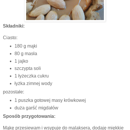
Składniki:
Ciasto:
180 g mąki
80 g masła
1 jajko
szczypta soli
1 łyżeczka cukru
łyżka zimnej wody
pozostałe:
1 puszka gotowej masy krówkowej
duża garść migdałów
Sposób przygotowania:
Mąkę przesiewam i wsypuje do malaksera, dodaję miękkie