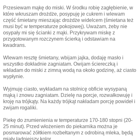
Przesiewam mąkę do miski. W środku robię zagłębienie, w
które wkruszam drożdże, posypuję je cukrem i wlewam
część śmietany mieszając drożdże widelcem (śmietana też
musi być w temperaturze pokojowej). Uważam, żeby nie
osypały mi się ścianki z mąki. Przykrywam miskę z
przygotowanym rozczynem ścierką i odstawiam na
kwadrans.
Wlewam resztę śmietany, wbijam jajka, dodaję masło i
wszystko dokładnie zagniatam. Owijam ściereczką i
wkładam do miski z zimną wodą na około godzinę, aż ciasto
wypłynie.
Wyjmuję ciasto, wykładam na stolnicę obficie wysypaną
mąką i znowu zagniatam. Dzielę na porcje, rozwałkowuję i
kroję na trójkąty. Na każdy trójkąt nakładam porcję powideł i
zwijam rogaliki.
Piekę do zrumienienia w temperaturze 170-180 stopni (20-
25 minut). Przed włożeniem do piekarnika można je
posmarować żółtkiem rozbełtanym z odrobiną mleka, będą
miały ładniejszy kolor.