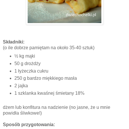
Składniki:
(o ile dobrze pamiętam na około 35-40 sztuk)
½ kg mąki
50 g drożdży
1 łyżeczka cukru
250 g bardzo miękkiego masła
2 jajka
1 szklanka kwaśnej śmietany 18%
dżem lub konfitura na nadzienie (no jasne, że u mnie
powidła śliwkowe!)
Sposób przygotowania: