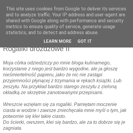
This site uses cookies from Google to deliver its services
and to analyze traffic. Your IP address and user-agent are
shared with Google along with performance and security
metrics to ensure quality of service, generate usage
▼
statistics, and to detect and address abuse.
LEARN MORE
GOT IT
wtorek, 18 maja 2010
Rogaliki drożdżowe II
Moja córka odziedziczy po mnie bloga kulinarnego,
korzystanie z niego jest bardzo wygodne, ale ja głoszę
nieśmiertelność papieru, jako że nic nie zastąpi
przyjemności płynącej z trzymania w rękach książki. Lub
zeszytu. Na przykład bardzo starego zeszytu z zieloną
okładką ze skrzętnie zanotowanymi przepisami.
Wreszcie wzięłam się za rogaliki. Pamiętam moczenie
ciasta w wodzie i zawsze zniechęcała mnie myśl o tym, jak
potwornie się klei takie ciasto.
Do ścierki, owszem, klei się bardzo, ale za to dobrze się je
zagniata.