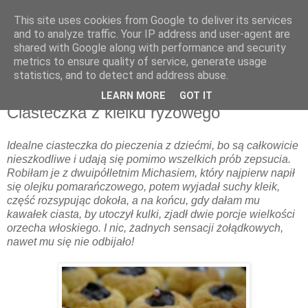
This site uses cookies from Google to deliver its services
and to analyze traffic. Your IP address and user-agent are
shared with Google along with performance and security
metrics to ensure quality of service, generate usage
▼
statistics, and to detect and address abuse.
LEARN MORE
GOT IT
piątek, 8 stycznia 2010
Ciasteczka z kleiku ryżowego
Idealne ciasteczka do pieczenia z dziećmi, bo są całkowicie
nieszkodliwe i udają się pomimo wszelkich prób zepsucia.
Robiłam je z dwuipółletnim Michasiem, który najpierw napił
się olejku pomarańczowego, potem wyjadał suchy kleik,
część rozsypując dokoła, a na końcu, gdy dałam mu
kawałek ciasta, by utoczył kulki, zjadł dwie porcje wielkości
orzecha włoskiego. I nic, żadnych sensacji żołądkowych,
nawet mu się nie odbijało!