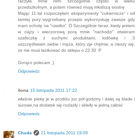
raczyła mnie nimi szczególnie często w wieku
przedszkolnym, a potem również moją młodszą siostrę.
Mając 11-lat rozpoczęłam eksperymenty "cukiernicze" i od
tamtej pory wygrzebany przepis wykorzystuję zawsze gdy
mam ochotę na "ciastko" :D Szczególnie teraz, kiedy jestem
w ciąży i wieczorową porą mnie "nachodzi" otwieram
szafeczkę z suchymi produktami, lodówkę i :3
uszczęśliwiam siebie i męża, który zje chętnie, a cieszy się,
że nie musi łazikować do sklepu o 22:30 :P
Gorąco polecam ;)
Odpowiedz
ilona
15 listopada 2011 17:22
właśnie piekę je w prodiżu juz pół godziny i dalej są blade i
surowe,na dodatek się rozlazły i skleiły w jedną całość
Odpowiedz
Chuda
21 listopada 2011 19:09