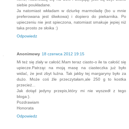
siebie poukładane.
Ja natomiast wkładam w dziurkę marmoladę (bo u mnie
preferowana jest śliwkowa) i dopiero do piekarnika. Po
upieczeniu nie jest spieczona, natomiast smakuje jepiej niż
taka prosto ze słoika :)
Odpowiedz
Anonimowy
18 czerwca 2012 19:15
Mi też się zlały w całość.Mam teraz ciasto-o ile ta całość się
upiecze.Patrząc na moją masę na ciasteczka już było
widać, że jest zbyt luźna. Tak jakby tej margaryny było za
dużo. Może coś źle przeczytałam,ale 250 g to kostka
przecież...
Jak dotąd jedyny przepis,który mi nie wyszedł z tego
bloga:).
Pozdrawiam
Honorata
Odpowiedz