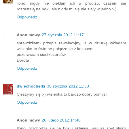
ilono, nigdy nie piekłam ich w prodiżu, czasem się
rozrastają na boki, ale nigdy mi się nie zlały w jedno :-(
Odpowiedz
Anonimowy
27 stycznia 2012 11:17
sprawdziłam- przepis rewelacyjny, ja w dziurkę wkładam
wisienkę-to świetne połączenie z kokosem
pozdrawiam ciestkożerców
Dorota
Odpowiedz
dwiechochelki
30 stycznia 2012 11:30
Cieszymy się :-) wisienka to bardzo dobry pomysł.
Odpowiedz
Anonimowy
26 lutego 2012 14:40
Ilono, rozchodzą się na boki i sklejają, jeśli są zbyt blisko