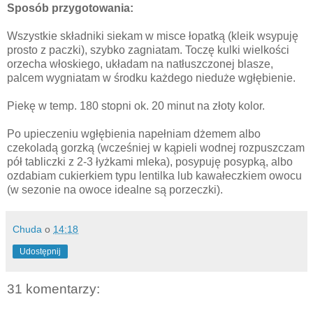
Sposób przygotowania:
Wszystkie składniki siekam w misce łopatką (kleik wsypuję
prosto z paczki), szybko zagniatam. Toczę kulki wielkości
orzecha włoskiego, układam na natłuszczonej blasze,
palcem wygniatam w środku każdego nieduże wgłębienie.
Piekę w temp. 180 stopni ok. 20 minut na złoty kolor.
Po upieczeniu wgłębienia napełniam dżemem albo
czekoladą gorzką (wcześniej w kąpieli wodnej rozpuszczam
pół tabliczki z 2-3 łyżkami mleka), posypuję posypką, albo
ozdabiam cukierkiem typu lentilka lub kawałeczkiem owocu
(w sezonie na owoce idealne są porzeczki).
Chuda
o
14:18
Udostępnij
31 komentarzy: