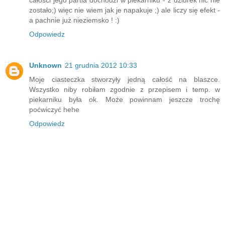
całości jego partia dochodzi w piekarniku - z dziurek nic nie
zostało;) więc nie wiem jak je napakuje ;) ale liczy się efekt -
a pachnie już nieziemsko ! :)
Odpowiedz
Unknown
21 grudnia 2012 10:33
Moje ciasteczka stworzyły jedną całość na blaszce.
Wszystko niby robiłam zgodnie z przepisem i temp. w
piekarniku była ok. Może powinnam jeszcze trochę
poćwiczyć hehe
Odpowiedz