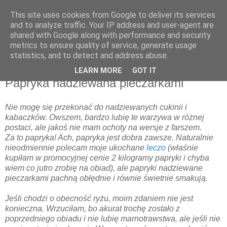
This site uses cookies from Google to deliver its services
and to analyze traffic. Your IP address and user-agent are
shared with Google along with performance and security
metrics to ensure quality of service, generate usage
▼
statistics, and to detect and address abuse.
LEARN MORE
GOT IT
poniedziałek, 12 września 2011
Papryka nadziewana pieczarkami
Nie mogę się przekonać do nadziewanych cukinii i
kabaczków. Owszem, bardzo lubię te warzywa w różnej
postaci, ale jakoś nie mam ochoty na wersje z farszem.
Za to papryka! Ach, papryka jest dobra zawsze. Naturalnie
nieodmiennie polecam moje ukochane
leczo
(właśnie
kupiłam w promocyjnej cenie 2 kilogramy papryki i chyba
wiem co jutro zrobię na obiad), ale papryki nadziewane
pieczarkami pachną obłędnie i równie świetnie smakują.
Jeśli chodzi o obecność ryżu, moim zdaniem nie jest
konieczna. Wrzuciłam, bo akurat trochę zostało z
poprzedniego obiadu i nie lubię marnotrawstwa, ale jeśli nie