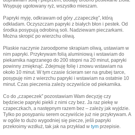
Wsypuję ugotowany ryż, wszystko mieszam.
Papryki myję, odkrawam od góry „czapeczkę”, którą
odkładam. Oczyszczam papryki z białych błon i pestek. Od
środka posypują odrobiną soli. Nadziewam pieczarkami.
Można skropić po wierzchu oliwą.
Płaskie naczynie żaroodporne skrapiam oliwą, ustawiam w
nim papryki. Przykrywam folią aluminiową i wstawiam do
piekarnika nagrzanego do 200 stopni na 20 minut, papryki
powinny zmięknąć. Zdejmuję folię i znowu wstawiam na
około 10 minut. W tym czasie ścieram ser na grubej tarce,
posypuję nim z wierzchu papryki i wstawiam na ostatnie 10
minut. Czas pieczenia zależy oczywiście od piekarnika.
Co do „czapeczek” pozostawiam Wam decyzję czy
będziecie papryki piekli z nimi czy bez. Ja raz piekę w
czapeczkach, a następnym razem bez – zależy jak wyjdzie.
Tylko po posypaniu serem oczywiście już nie przykrywam. A
w ogóle to dużo wygodniej się piecze, jeśli papryki
przekroimy wzdłuż, tak jak na przykład w
tym
przepisie.