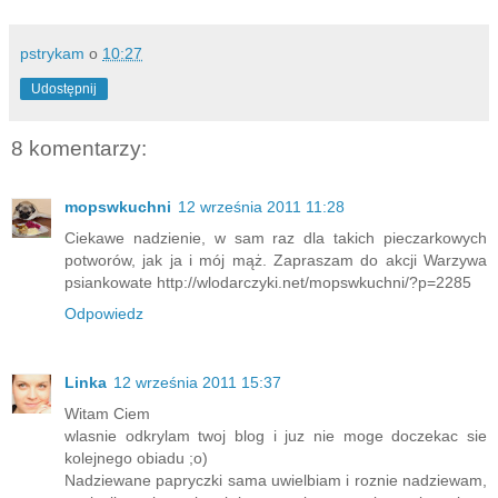
pstrykam
o
10:27
Udostępnij
8 komentarzy:
mopswkuchni
12 września 2011 11:28
Ciekawe nadzienie, w sam raz dla takich pieczarkowych
potworów, jak ja i mój mąż. Zapraszam do akcji Warzywa
psiankowate http://wlodarczyki.net/mopswkuchni/?p=2285
Odpowiedz
Linka
12 września 2011 15:37
Witam Ciem
wlasnie odkrylam twoj blog i juz nie moge doczekac sie
kolejnego obiadu ;o)
Nadziewane papryczki sama uwielbiam i roznie nadziewam,