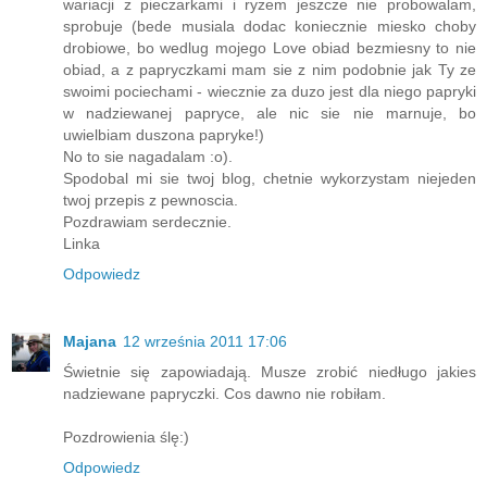
wariacji z pieczarkami i ryzem jeszcze nie probowalam,
sprobuje (bede musiala dodac koniecznie miesko choby
drobiowe, bo wedlug mojego Love obiad bezmiesny to nie
obiad, a z papryczkami mam sie z nim podobnie jak Ty ze
swoimi pociechami - wiecznie za duzo jest dla niego papryki
w nadziewanej papryce, ale nic sie nie marnuje, bo
uwielbiam duszona papryke!)
No to sie nagadalam :o).
Spodobal mi sie twoj blog, chetnie wykorzystam niejeden
twoj przepis z pewnoscia.
Pozdrawiam serdecznie.
Linka
Odpowiedz
Majana
12 września 2011 17:06
Świetnie się zapowiadają. Musze zrobić niedługo jakies
nadziewane papryczki. Cos dawno nie robiłam.
Pozdrowienia ślę:)
Odpowiedz