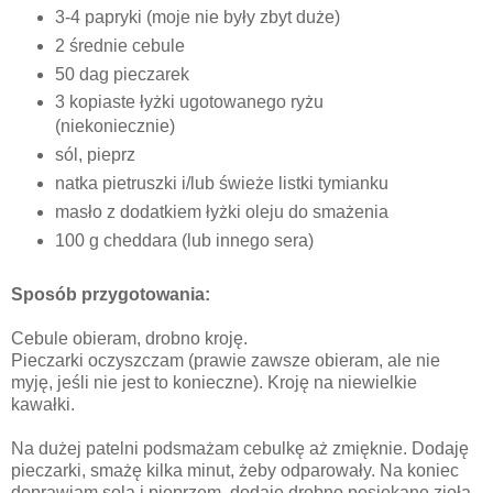
3-4 papryki (moje nie były zbyt duże)
2 średnie cebule
50 dag pieczarek
3 kopiaste łyżki ugotowanego ryżu
(niekoniecznie)
sól, pieprz
natka pietruszki i/lub świeże listki tymianku
masło z dodatkiem łyżki oleju do smażenia
100 g cheddara (lub innego sera)
Sposób przygotowania:
Cebule obieram, drobno kroję.
Pieczarki oczyszczam (prawie zawsze obieram, ale nie
myję, jeśli nie jest to konieczne). Kroję na niewielkie
kawałki.
Na dużej patelni podsmażam cebulkę aż zmięknie. Dodaję
pieczarki, smażę kilka minut, żeby odparowały. Na koniec
doprawiam solą i pieprzem, dodaję drobno posiekane zioła.