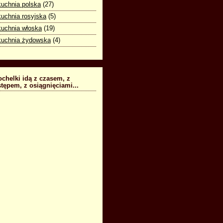
kuchnia polska
(27)
kuchnia rosyjska
(5)
kuchnia włoska
(19)
kuchnia żydowska
(4)
chelki idą z czasem, z
tępem, z osiągnięciami...