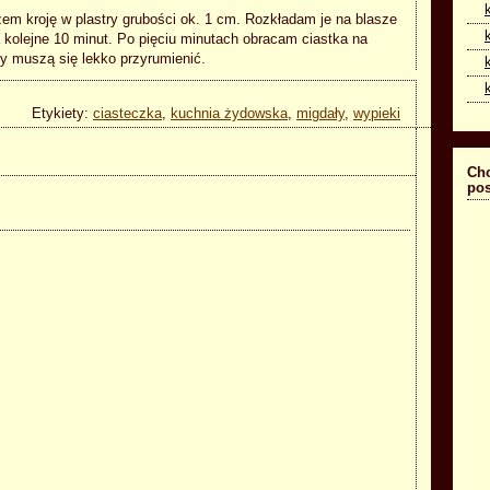
em kroję w plastry grubości ok. 1 cm. Rozkładam je na blasze
 kolejne 10 minut. Po pięciu minutach obracam ciastka na
ny muszą się lekko przyrumienić.
Etykiety:
ciasteczka
,
kuchnia żydowska
,
migdały
,
wypieki
Cho
pos