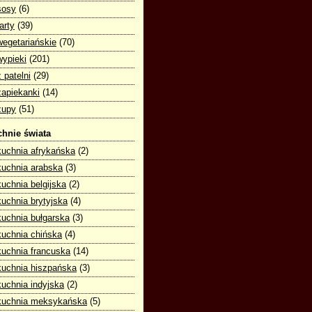
sosy
(6)
tarty
(39)
wegetariańskie
(70)
wypieki
(201)
z patelni
(29)
zapiekanki
(14)
zupy
(51)
hnie świata
kuchnia afrykańska
(2)
kuchnia arabska
(3)
kuchnia belgijska
(2)
kuchnia brytyjska
(4)
kuchnia bułgarska
(3)
kuchnia chińska
(4)
kuchnia francuska
(14)
kuchnia hiszpańska
(3)
kuchnia indyjska
(2)
kuchnia meksykańska
(5)