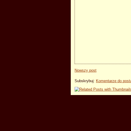
Nowszy post
Subskrybuj:
Komentarze do post