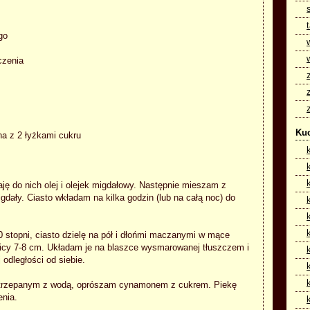
go
czenia
Kuc
a z 2 łyżkami cukru
ję do nich olej i olejek migdałowy. Następnie mieszam z
dały. Ciasto wkładam na kilka godzin (lub na całą noc) do
 stopni, ciasto dzielę na pół i dłońmi maczanymi w mące
nicy 7-8 cm. Układam je na blaszce wysmarowanej tłuszczem i
odległości od siebie.
oztrzepanym z wodą, oprószam cynamonem z cukrem. Piekę
enia.