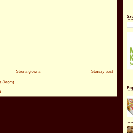
Szu
Strona główna
Starszy post
a (Atom)
Pop