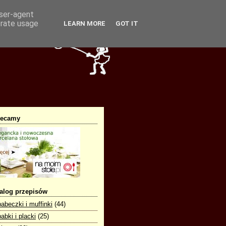
user-agent
erate usage
LEARN MORE
GOT IT
lecamy
alog przepisów
babeczki i muffinki
(44)
babki i placki
(25)