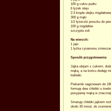
100 g cukru pudru
6 łyżek oleju
2-3 krople olejku migdałowe
300 g mąki
1/2 łyżeczki proszku do pie
100 g migdałów
szczypta soli
Na wierzch:
1 jajo
1 łyżka cynamonu zmieszan
Sposób przygotowania:
Jajka ubijam z cukrem, doda
mąką, a na końcu dodaję mig
lodówki.
Piekarnik nagrzewam do 180
formuję dwa chlebki o śred
posypanej mąką w znacznej 
Smaruję chlebki jajkiem r
około 30 minut, do zrumieni