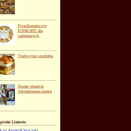
Przedświąteczny
KONKURS dla
zabieganych
Tradycyjna szarlotka
Drugie otwarcie
mikołajowego worka
yciski Listonic