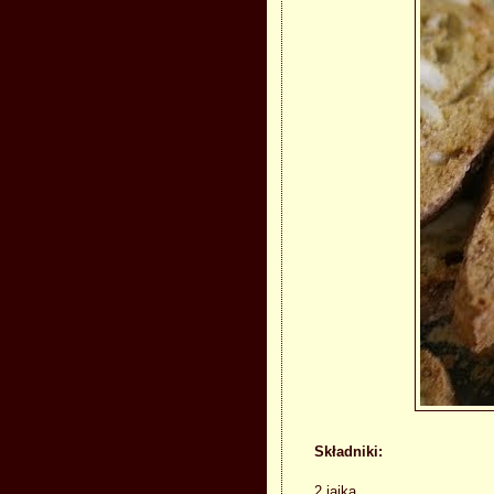
Składniki:
2 jajka