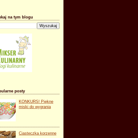
kaj na tym blogu
ularne posty
KONKURS! Piękne
miski do wygrania
Ciasteczka korzenne