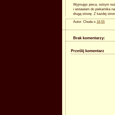
Wyjmujęz pieca, ostrym noż
i wstawiam do piekarnika na
drugą stronę. Z każdej stro
Autor:
Chuda
o
18:55
Brak komentarzy:
Prześlij komentarz