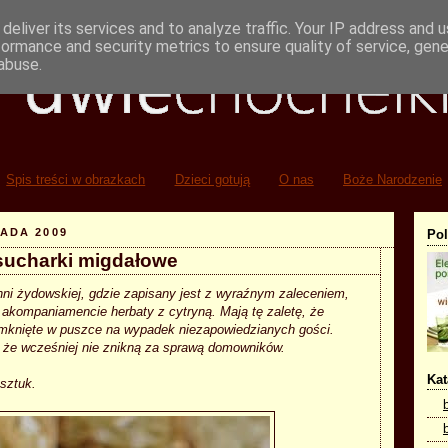
deliver its services and to analyze traffic. Your IP address and 
formance and security metrics to ensure quality of service, gen
abuse.
Spis treści w obrazkach
Dzieci gotują
O nas
Boże Narodzenie
ADA 2009
Po
 sucharki migdałowe
hni żydowskiej, gdzie zapisany jest z wyraźnym zaleceniem,
 akompaniamencie herbaty z cytryną. Mają tę zaletę, że
knięte w puszce na wypadek niezapowiedzianych gości.
 że wcześniej nie znikną za sprawą domowników.
Kat
 sztuk.