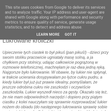
This site uses cookies from Google to deliver its services
and to analyze traffic. Your IP address and user-agent are
shared with Google along with performance and security
metrics to ensure quality of service, generate usage
▼
statistics, and to detect and address abuse.
LEARN MORE
GOT IT
czwartek, 1 kwietnia 2010
Lukrowane króliczki
Upieczenie tych ciastek to był pikuś (pan pikuś!) - dzieci przy
swoim stoliku pracowicie ugniatały masę solną, a ja
chyłkiem przy stolnicy, udając całkowicie pogrążoną w
rozmowie telefonicznej, machnęłam je raz-dwa jedną ręką.
Najgorsze było lukrowanie. W obawie, by lukier nie spłynął,
w trakcie ucierania dosypywałam po łyżce cukru pudru, a
kiedy lukier był już-już prawie idealny, pomyślałam, że
jeszcze odrobina cukru nie zaszkodzi i oczywiście
zaszkodziła. Lukier wyszedł nieco za gęsty. Okazało się też,
że nie mam odpowiednich narzędzi i dopiero przy piątym
ciastku z kolei nauczyłam się sprawnie rozprowadzać lukier
nożem do obiadu (do następnego lukrowania sprawię sobie