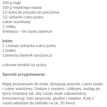
300 g mąki
100 g miękkiego masła
1/2 łyżeczki proszku do pieczenia
1/2 szklanki cukru pudru
cukier waniliowy
2 żółtka
śmietana – ile ciasto zabierze
lukier:
1 czubata szklanka cukru pudru
1 białko
czerwony barwnik spożywczy
cukrowe koraliki na oczka
Sposób przygotowania:
Mąkę przesiewam do miski, dosypuję proszek, cukier puder
i cukier waniliowy. Siekam z masłem i żółtkami, dodaję po
łyżce śmietanę tak, aby ciasto miało odpowiednią
konsystencję: było sprężyste, gładkie i miękkie. Kulę z
ciasta wkładam do lodówki na ok. 30 minut.