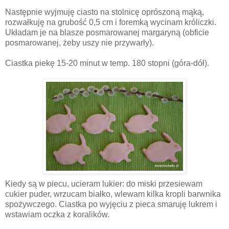
Następnie wyjmuję ciasto na stolnicę oprószoną mąką,
rozwałkuję na grubość 0,5 cm i foremką wycinam króliczki.
Układam je na blasze posmarowanej margaryną (obficie
posmarowanej, żeby uszy nie przywarły).
Ciastka piekę 15-20 minut w temp. 180 stopni (góra-dół).
Kiedy są w piecu, ucieram lukier: do miski przesiewam
cukier puder, wrzucam białko, wlewam kilka kropli barwnika
spożywczego. Ciastka po wyjęciu z pieca smaruję lukrem i
wstawiam oczka z koralików.