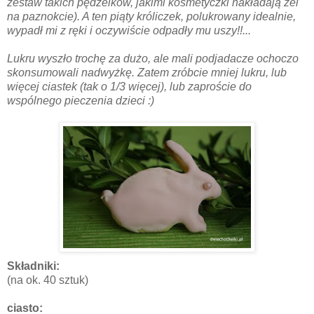
zestaw takich pędzelków, jakimi kosmetyczki nakładają żel
na paznokcie). A ten piąty króliczek, polukrowany idealnie,
wypadł mi z ręki i oczywiście odpadły mu uszy!!...
Lukru wyszło trochę za dużo, ale mali podjadacze ochoczo
skonsumowali nadwyżkę. Zatem zróbcie mniej lukru, lub
więcej ciastek (tak o 1/3 więcej), lub zaproście do
wspólnego pieczenia dzieci :)
Składniki:
(na ok. 40 sztuk)
ciasto: