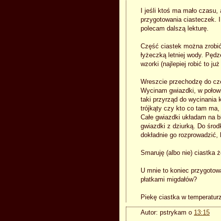
I jeśli ktoś ma mało czasu,
przygotowania ciasteczek. I
polecam dalszą lekturę.
Część ciastek można zrobi
łyżeczką letniej wody. Pęd
wzorki (najlepiej robić to już
Wreszcie przechodzę do częśc
Wycinam gwiazdki, w połowi
taki przyrząd do wycinania 
trójkąty czy kto co tam ma,
Całe gwiazdki układam na b
gwiazdki z dziurką. Do śro
dokładnie go rozprowadzić, 
Smaruję (albo nie) ciastka
U mnie to koniec przygotow
płatkami migdałów?
Piekę ciastka w temperaturz
Autor:
pstrykam
o
13:15