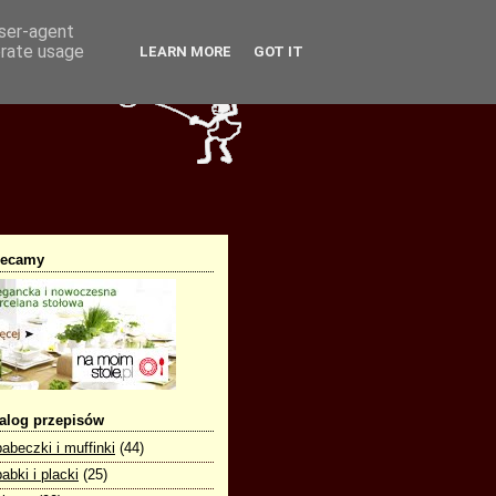
user-agent
erate usage
LEARN MORE
GOT IT
lecamy
alog przepisów
babeczki i muffinki
(44)
babki i placki
(25)