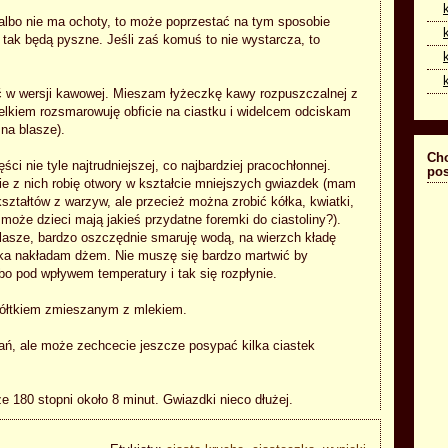
 albo nie ma ochoty, to może poprzestać na tym sposobie
 tak będą pyszne. Jeśli zaś komuś to nie wystarcza, to
ć w wersji kawowej. Mieszam łyżeczkę kawy rozpuszczalnej z
zelkiem rozsmarowuję obficie na ciastku i widelcem odciskam
 na blasze).
Cho
i nie tyle najtrudniejszej, co najbardziej pracochłonnej.
pos
e z nich robię otwory w kształcie mniejszych gwiazdek (mam
kształtów z warzyw, ale przecież można zrobić kółka, kwiatki,
 może dzieci mają jakieś przydatne foremki do ciastoliny?).
lasze, bardzo oszczędnie smaruję wodą, na wierzch kładę
dka nakładam dżem. Nie muszę się bardzo martwić by
bo pod wpływem temperatury i tak się rozpłynie.
 żółtkiem zmieszanym z mlekiem.
ań, ale może zechcecie jeszcze posypać kilka ciastek
e 180 stopni około 8 minut. Gwiazdki nieco dłużej.