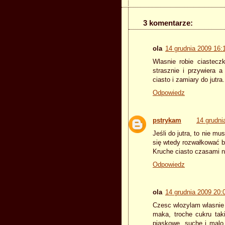
3 komentarze:
ola
14 grudnia 2009 16:
Wlasnie robie ciasteczk
strasznie i przywiera 
ciasto i zamiary do jutra.
Odpowiedz
pstrykam
14 grudni
Jeśli do jutra, to nie m
się wtedy rozwałkować b
Kruche ciasto czasami n
Odpowiedz
ola
14 grudnia 2009 20:
Czesc wlozylam wlasnie 
maka, troche cukru tak
piaskowe, suche i malo 