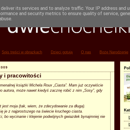
deliver its services and to analyze traffic. Your IP address and 
formance and security metrics to ensure quality of service, gen
abuse.
Spis treści w obrazkach
Dzieci gotują
O nas
Boże Narodzenie
2009
Po
 i pracowitości
omenalnej książki Michela Roux „Ciasta”. Mam już oczywiście
go autora, może nawet kiedyś zacznę robić z nim „Sosy”, gdy
 jest moja (tak, wiem, że zdecydowanie za długa).
Kat
się je z najprostszego na świecie kruchego ciasta.
ci, bo wycinanie i klejenie podwójnych gwiazdek bynajmniej nie