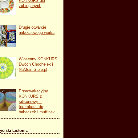
KONKURS dla
zabieganych
Drugie otwarcie
mikołajowego worka
Wiosenny KONKURS
Dwóch Chochelek i
NaMoimStole.pl
Przedwakacyjny
KONKURS z
silikonowymi
foremkami do
babeczek i muffinek
yciski Listonic