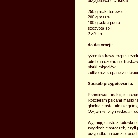
przygotowane ciastka)
250 g mąki tortowej
200 g masła
100 g cukru pudru
szczypta soli
2 żółtka
do dekoracji:
łyżeczka kawy rozpuszczal
odrobina dżemu np. truska
płatki migdałów
żółtko roztrzepane z mlek
Sposób przygotowania:
Przesiewam mąkę, mieszam 
Rozcieram palcami masło ta
gładkie ciasto, ale nie gniot
Owijam w folię i wkładam do
Wyjmuję ciasto z lodówki i 
zwykłych ciasteczek, czyli
przypadku najbardziej podob