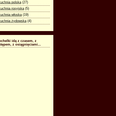
kuchnia polska
(27)
kuchnia rosyjska
(5)
kuchnia włoska
(19)
kuchnia żydowska
(4)
chelki idą z czasem, z
tępem, z osiągnięciami...