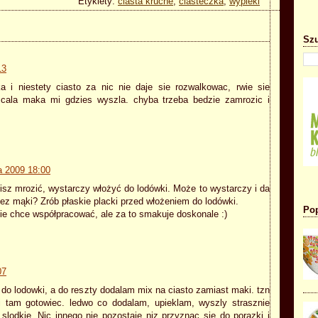
Etykiety:
ciasta kruche
,
ciasteczka
,
wypieki
Szu
13
a i niestety ciasto za nic nie daje sie rozwalkowac, rwie sie
a cala maka mi gdzies wyszla. chyba trzeba bedzie zamrozic i
a 2009 18:00
usisz mrozić, wystarczy włożyć do lodówki. Może to wystarczy i da
ez mąki? Zrób płaskie placki przed włożeniem do lodówki.
Pop
ie chce współpracować, ale za to smakuje doskonale :)
07
do lodowki, a do reszty dodalam mix na ciasto zamiast maki. tzn
i tam gotowiec. ledwo co dodalam, upieklam, wyszly strasznie
slodkie. Nic innego nie pozostaje niz przyznac sie do porazki i