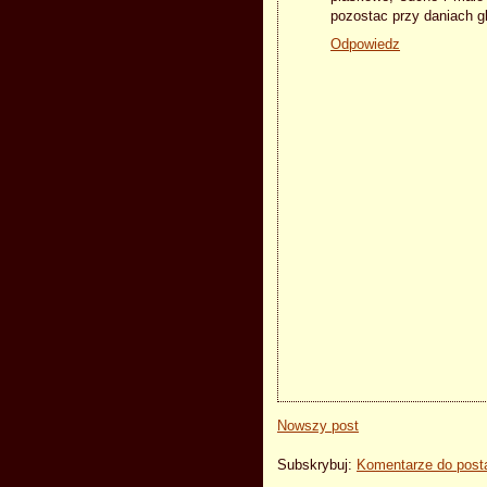
pozostac przy daniach gl
Odpowiedz
Nowszy post
Subskrybuj:
Komentarze do post