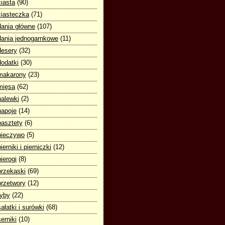
ciasta
(90)
ciasteczka
(71)
dania główne
(107)
dania jednogarnkowe
(11)
desery
(32)
dodatki
(30)
makarony
(23)
mięsa
(62)
nalewki
(2)
napoje
(14)
pasztety
(6)
pieczywo
(5)
pierniki i pierniczki
(12)
pierogi
(8)
przekąski
(69)
przetwory
(12)
ryby
(22)
sałatki i surówki
(68)
serniki
(10)