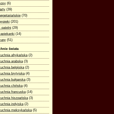
sosy
(6)
tarty
(39)
wegetariańskie
(70)
wypieki
(201)
z patelni
(29)
zapiekanki
(14)
zupy
(51)
hnie świata
kuchnia afrykańska
(2)
kuchnia arabska
(3)
kuchnia belgijska
(2)
kuchnia brytyjska
(4)
kuchnia bułgarska
(3)
kuchnia chińska
(4)
kuchnia francuska
(14)
kuchnia hiszpańska
(3)
kuchnia indyjska
(2)
kuchnia meksykańska
(5)