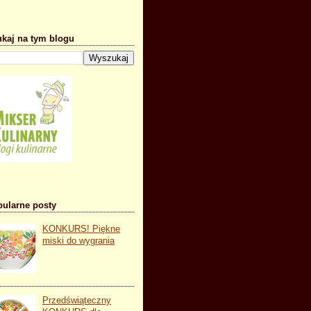
kaj na tym blogu
ularne posty
KONKURS! Piękne
miski do wygrania
Przedświąteczny