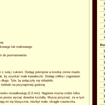
nej
Kuc
wkowego lub malinowego
iem do posmarowania
z solą i cukrem. Dodaję pokrojone w kostkę zimne masło.
k, by uzyskać małe kawałeczki. Dodaję żółtka i zagniatam
ę długo. Tyle, by połączyły się składniki.
 lodówki na przynajmniej godzinę.
cienko rozwałkowuję (2-3 mm). Najpierw można zrobić kilka
 po prostu wyciąć dowolne kształty. Muszę przyznać, że w tym
ają mi się klasyczne, niezbyt małe, okrągłe ciasteczka.