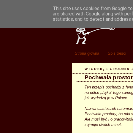
This site uses cookies from Google to 
are shared with Google along with per
statistics, and to detect and address 
Strona główna
Spis treści
WTOREK, 1 GRUDNIA 
Pochwała prostoty
Ten przepis pochodzi z fen
na półce „Jajka” tego same
już wydadzą je w Polsce.
Nazwa ciasteczek natomiast
Pochwała prostoty, bo robi 
Ale musi być i o pracowitoś
zajmuje dwóch minut.