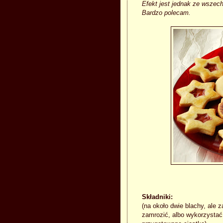
Efekt jest jednak ze wszec
Bardzo polecam.
Składniki:
(na około dwie blachy, ale 
zamrozić, albo wykorzystać 