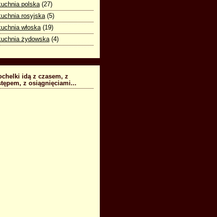
kuchnia polska
(27)
kuchnia rosyjska
(5)
kuchnia włoska
(19)
kuchnia żydowska
(4)
chelki idą z czasem, z
tępem, z osiągnięciami...