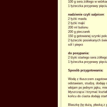
100 g sera żółtego w wiórka
1 łyżeczka przyprawy pięc
nadzienie czyli
salpicon
:
2 łyżki masła
2 łyżki mąki
200 ml bulionu
200 g pieczarek
150 g gotowanej szynki pok
2 łyżeczki posiekanych świ
sól i pieprz
do posypania:
2 łżyki startego sera żółte
1 łyżeczka przyprawy pięc
Sposób przygotowania:
Wodę z tłuszczem zagotowuj
odstawiam, studzę, dodaję 
wbijam po jednym jajku, mi
błyszcząca i trzymać kształt
końcu do ciasta dodaję star
Blaszkę (tę dużą, płaską z 