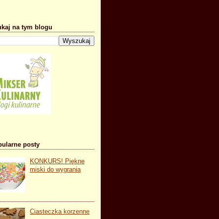
kaj na tym blogu
ularne posty
KONKURS! Piękne
miski do wygrania
Ciasteczka korzenne