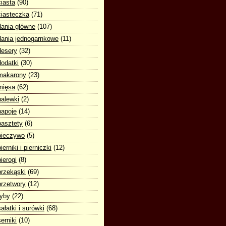
ciasta
(90)
ciasteczka
(71)
dania główne
(107)
dania jednogarnkowe
(11)
desery
(32)
dodatki
(30)
makarony
(23)
mięsa
(62)
nalewki
(2)
napoje
(14)
pasztety
(6)
pieczywo
(5)
pierniki i pierniczki
(12)
pierogi
(8)
przekąski
(69)
przetwory
(12)
ryby
(22)
sałatki i surówki
(68)
serniki
(10)