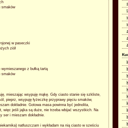
ch
iu smaków
rojonej w paseczki
eżych ziół
Kuc
go wymieszanego z bułką tartą
iu smaków
ę, mieszając wsypuję mąkę. Gdy ciasto stanie się szkliste,
sól, pieprz, wsypuję łyżeczkę przyprawy pięciu smaków,
eszam dokładnie. Gotowa masa powinna być jednolita,
, więc jeśli jajka są duże, nie trzeba wbijać wszystkich. Na
ty ser i mieszam dokładnie.
piekarnika) natłuszczam i wykładam na nią ciasto w sześciu