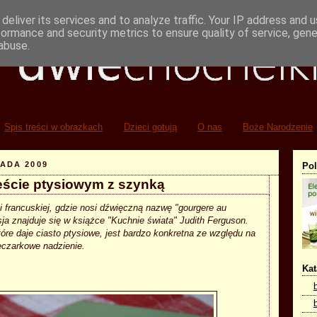
deliver its services and to analyze traffic. Your IP address and 
formance and security metrics to ensure quality of service, gen
abuse.
Spis treści w obrazkach
Dzieci gotują
O nas
Boże Narodzenie
ADA 2009
Po
eście ptysiowym z szynką
 francuskiej, gdzie nosi dźwięczną nazwę "gourgere au
ja znajduje się w książce "Kuchnie świata" Judith Ferguson.
re daje ciasto ptysiowe, jest bardzo konkretna ze względu na
eczarkowe nadzienie.
Kat