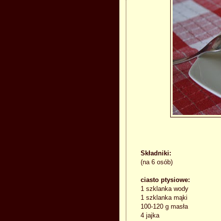
Składniki:
(na 6 osób)
ciasto ptysiowe:
1 szklanka wody
1 szklanka mąki
100-120 g masła
4 jajka