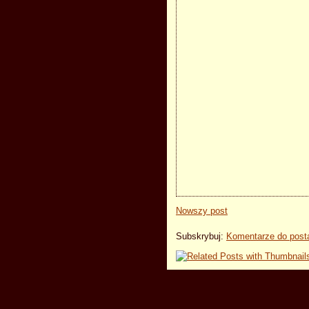
Nowszy post
Subskrybuj:
Komentarze do post