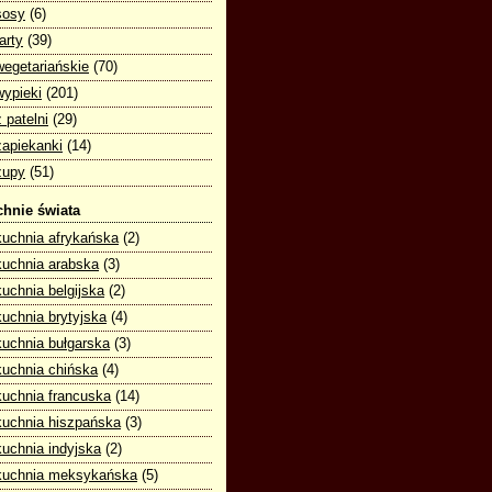
sosy
(6)
tarty
(39)
wegetariańskie
(70)
wypieki
(201)
z patelni
(29)
zapiekanki
(14)
zupy
(51)
hnie świata
kuchnia afrykańska
(2)
kuchnia arabska
(3)
kuchnia belgijska
(2)
kuchnia brytyjska
(4)
kuchnia bułgarska
(3)
kuchnia chińska
(4)
kuchnia francuska
(14)
kuchnia hiszpańska
(3)
kuchnia indyjska
(2)
kuchnia meksykańska
(5)