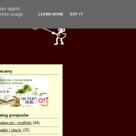
user-agent
erate usage
LEARN MORE
GOT IT
lecamy
alog przepisów
babeczki i muffinki
(44)
babki i placki
(25)