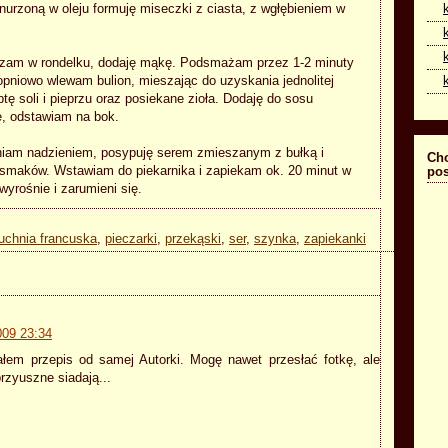
nurzoną w oleju formuję miseczki z ciasta, z wgłębieniem w
zam w rondelku, dodaję mąkę. Podsmażam przez 1-2 minuty
opniowo wlewam bulion, mieszając do uzyskania jednolitej
tę soli i pieprzu oraz posiekane zioła. Dodaję do sosu
ę, odstawiam na bok.
niam nadzieniem, posypuję serem zmieszanym z bułką i
Cho
smaków. Wstawiam do piekarnika i zapiekam ok. 20 minut w
pos
wyrośnie i zarumieni się.
uchnia francuska
,
pieczarki
,
przekąski
,
ser
,
szynka
,
zapiekanki
009 23:34
ałem przepis od samej Autorki. Mogę nawet przesłać fotkę, ale
przyuszne siadają...