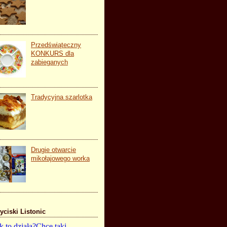
Przedświąteczny
KONKURS dla
zabieganych
Tradycyjna szarlotka
Drugie otwarcie
mikołajowego worka
yciski Listonic