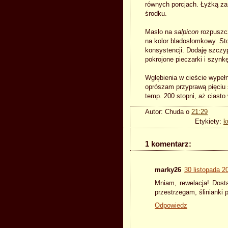
równych porcjach. Łyżką za
środku.
Masło na
salpicon
rozpuszc
na kolor bladosłomkowy. St
konsystencji. Dodaję szczyp
pokrojone pieczarki i szynk
Wgłębienia w cieście wypeł
oprószam przyprawą pięciu 
temp. 200 stopni, aż ciasto 
Autor:
Chuda
o
21:29
Etykiety:
k
1 komentarz:
marky26
30 listopada 2
Mniam, rewelacja! Dost
przestrzegam, ślinianki 
Odpowiedz