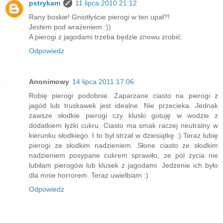
pstrykam
11 lipca 2010 21:12
Rany boskie! Gniotłyście pierogi w ten upał?!
Jestem pod wrażeniem :))
A pierogi z jagodami trzeba będzie znowu zrobić.
Odpowiedz
Anonimowy
14 lipca 2011 17:06
Robię pierogi podobnie. Zaparzane ciasto na pierogi z
jagód lub truskawek jest idealne. Nie przecieka. Jednak
zawsze słodkie pierogi czy kluski gotuję w wodzie z
dodatkiem łyżki cukru. Ciasto ma smak raczej neutralny w
kierunku słodkiego. I to był strzał w dziesiątkę :) Teraz lubię
pierogi ze słodkim nadzieniem. Słone ciasto ze słodkim
nadzieniem posypane cukrem sprawiło, ze pól życia nie
lubiłam pierogów lub klusek z jagodami. Jedzenie ich było
dla mnie horrorem. Teraz uwielbiam :)
Odpowiedz