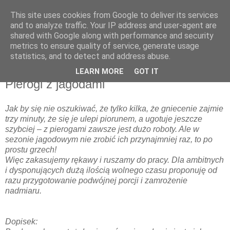
This site uses cookies from Google to deliver its services
and to analyze traffic. Your IP address and user-agent are
shared with Google along with performance and security
metrics to ensure quality of service, generate usage
▼
statistics, and to detect and address abuse.
LEARN MORE
GOT IT
niedziela, 15 listopada 2009
Pierogi z jagodami
Jak by się nie oszukiwać, że tylko kilka, że gniecenie zajmie
trzy minuty, że się je ulepi piorunem, a ugotuje jeszcze
szybciej – z pierogami zawsze jest dużo roboty. Ale w
sezonie jagodowym nie zrobić ich przynajmniej raz, to po
prostu grzech!
Więc zakasujemy rękawy i ruszamy do pracy. Dla ambitnych
i dysponujących dużą ilością wolnego czasu proponuję od
razu przygotowanie podwójnej porcji i zamrożenie
nadmiaru.
Dopisek: