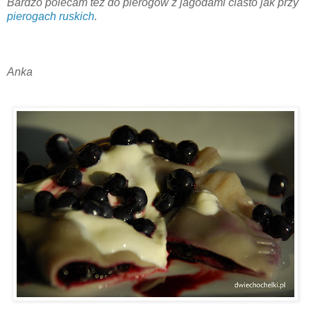
Bardzo polecam też do pierogów z jagodami ciasto jak przy
pierogach ruskich
.
Anka