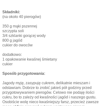
Składniki:
(na około 40 pierogów)
350 g mąki pszennej
szczypta soli
3/4 szklanki gorącej wody
800 g jagód
cukier do owoców
dodatkowo:
1 opakowanie kwaśnej śmietany
cukier
Sposób przygotowania:
Jagody myję, zasypuję cukrem, delikatnie mieszam i
odstawiam. Dobrze to zrobić jakieś pół godziny przed
przygotowywaniem pierogów. Celowo nie podaję ilości
cukru, bo to zależy od kwaśności jagód i naszego gustu.
Osobiście wolę nieco kwaśniejszy farsz, przecież zawsze