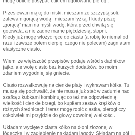
mogę obficie posypać cukrem ugotowane pierogi.
Przesiewam mąkę do miski, mieszam ze szczyptą soli,
zalewam gorącą wodą i mieszam łyżką. I kiedy piszę
„gorącą” mam na myśli wodę, która przed chwilą się
gotowała, a nie żadne marne pięćdziesiąt stopni.
Kiedy już mogę włożyć ręce do ciasta (a robię to niemal od
razu i zawsze potem cierpię, czego nie polecam) zagniatam
elastyczne ciasto.
Wiem, że większość przepisów podaje wśród składników
jajko, ale wolę ciasto bez kurzych dodatków, bo moim
zdaniem wygodniej się gniecie.
Ciasto rozwałkowuję na cienkie płaty i wykrawam kółka. Tu
muszę się pochwalić, że nie muszę już stać w zadumie nad
szafką z kubkami kombinując co też ma odpowiednią
wielkość i cienkie brzegi, bo kupiłam zestaw krążków o
różnych średnicach i teraz mogę robić ciastka, pierogi czy
cokolwiek mi przyjdzie do głowy dowolnej wielkości.
Układam wycięte z ciasta kółko na dłoni złożonej w
łódeczkę i w zagłębienie nakładam jagody. Składam na pół i